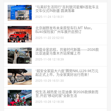
"与美好生活同行"吉利银河星耀6首批车主
交车仪式IN新疆 圆满落幕
2025-11-24 13:18:31
北京越野发布未来原型车ELMT Max，
BJ40探险家广州车展开启预订
2025-11-22 22:52:50
满载全家启程，共鉴时代新篇——2026款
比亚迪夏乌鲁木齐站荣耀上市
2025-11-08 12:18:39
“超安全家庭大六座”腾势N8L以29.98万元
起正式上市，为全家美好出行而来！
2025-10-29 16:51:30
悦生活,越热爱:比亚迪秦·宋2026款焕新而
至,开启"移动的家"全新生活
2025-10-28 12:18:38