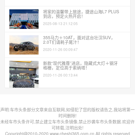
将家的温馨带上旅途，捷途山海L7 PLUS
到店，预定火热开启！
2025-08-13 21:12:05
355马力＋10AT，面对这台壮汉SUV，
2.0T们请耗子尾汁！
2020-11-26 00:09:47
新款“现代雅尊”进店，隐藏式大灯＋钢牙
格栅，定位高于索纳塔！
2020-11-26 00:13:44
声明:车市头条部分文章来自互联网,如侵犯了您的版权请告之,我站将第一
时间删除!
未经车市头条许可,禁止建立车市头条镜像,禁止抄袭车市头条数据.欢迎许
可转载,注明出处!
Copyright@2010-2020 www.cheshi365.com.cn All rights reserved