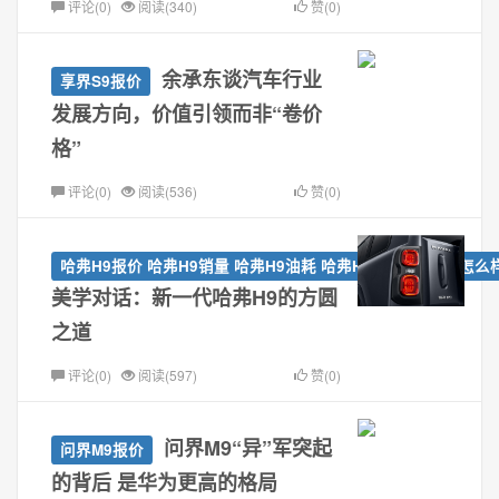
评论(0)
阅读(340)
赞(0)
余承东谈汽车行业
享界S9报价
发展方向，价值引领而非“卷价
格”
评论(0)
阅读(536)
赞(0)
哈弗H9报价 哈弗H9销量 哈弗H9油耗 哈弗H9配置 哈弗H9怎么
美学对话：新一代哈弗H9的方圆
之道
评论(0)
阅读(597)
赞(0)
问界M9“异”军突起
问界M9报价
的背后 是华为更高的格局