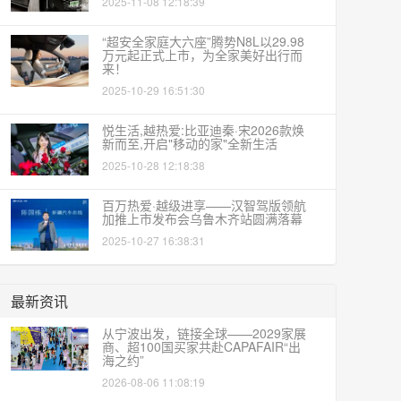
2025-11-08 12:18:39
“超安全家庭大六座”腾势N8L以29.98
万元起正式上市，为全家美好出行而
来！
2025-10-29 16:51:30
悦生活,越热爱:比亚迪秦·宋2026款焕
新而至,开启"移动的家"全新生活
2025-10-28 12:18:38
百万热爱·越级进享——汉智驾版领航
加推上市发布会乌鲁木齐站圆满落幕
2025-10-27 16:38:31
最新资讯
从宁波出发，链接全球——2029家展
商、超100国买家共赴CAPAFAIR“出
海之约”
2026-08-06 11:08:19