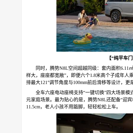
【“纯平车门
同时，腾势N8L空间超越同级：套内面积6.11
样大，座座都宽敞”，即便六个1.8米高个子成年人
排最大121°调节角度与100mm前后滑移等设计，
全车六座电动座椅支持“一键切换”四大场景模式
元家庭场景。最为贴心的是，腾势N8L还配备“迎宾
11.5cm，老人小孩不用踮脚，轻轻松松上车。