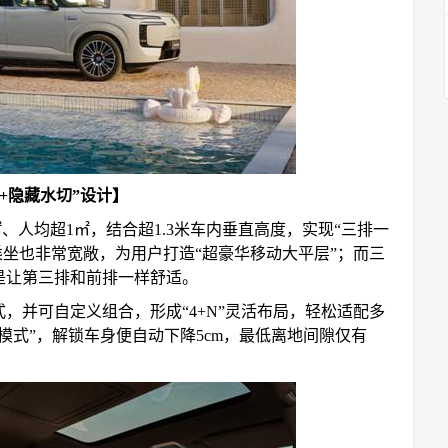
+隐藏水切”设计】
㎡、人均超1㎡，结合超1.3米车内垂直高度，实现“三排一
乘坐也非常宽敞，为用户打造“超豪华移动大平层”；而三
更是让第三排和前排一样舒适。
，并可自定义组合，形成“4+N”灵活布局，轻松适配多
模式”，解锁车身便自动下降5cm，最低离地间隙仅有