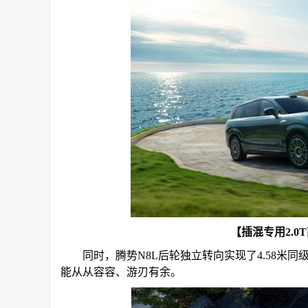
【插混专用2.0
同时，腾势N8L后轮独立转向实现了4.58米
能从从容容、游刃有余。