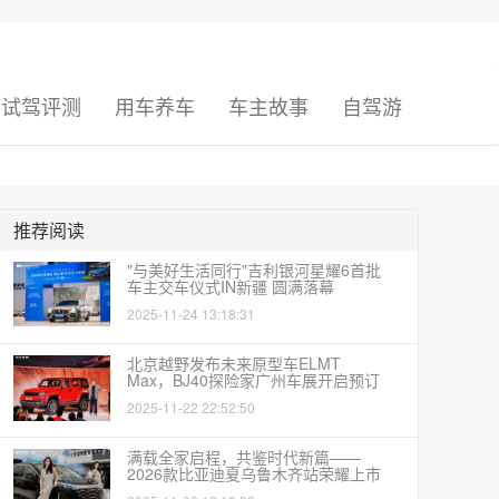
试驾评测
用车养车
车主故事
自驾游
推荐阅读
"与美好生活同行"吉利银河星耀6首批
车主交车仪式IN新疆 圆满落幕
2025-11-24 13:18:31
北京越野发布未来原型车ELMT
Max，BJ40探险家广州车展开启预订
2025-11-22 22:52:50
满载全家启程，共鉴时代新篇——
2026款比亚迪夏乌鲁木齐站荣耀上市