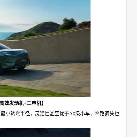
T高效发动机+三电机】
同级最小转弯半径，灵活性甚至优于A0级小车，窄路调头也