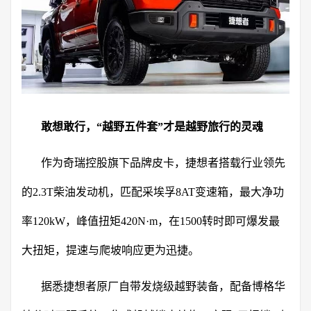
敢想敢行，“越野五件套”才是越野旅行的灵魂
作为奇瑞控股旗下品牌皮卡，捷想者搭载行业领先
的2.3T柴油发动机，匹配采埃孚8AT变速箱，最大净功
率120kW，峰值扭矩420N·m，在1500转时即可爆发最
大扭矩，提速与爬坡响应更为迅捷。
据悉捷想者原厂自带发烧级越野装备，配备博格华