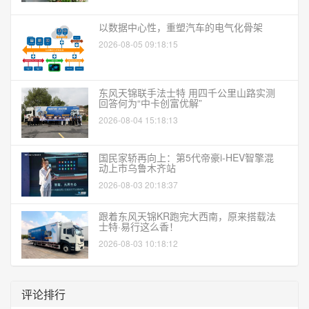
以数据中心性，重塑汽车的电气化骨架
2026-08-05 09:18:15
东风天锦联手法士特 用四千公里山路实测
回答何为“中卡创富优解”
2026-08-04 15:18:13
国民家轿再向上：第5代帝豪i-HEV智擎混
动上市乌鲁木齐站
2026-08-03 20:18:37
跟着东风天锦KR跑完大西南，原来搭载法
士特·易行这么香！
2026-08-03 10:18:12
评论排行