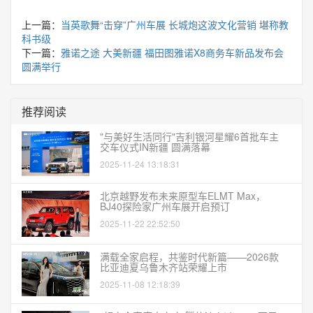
上一篇：
当英歌舞“击穿”广州车展 长城炮这波文化营销 堪称教
科书级
下一篇：
雅诺之途 大美新疆 福田图雅诺X8商务车新品发布会
圆满举行
推荐阅读
"与美好生活同行"吉利银河星耀6首批车主
交车仪式IN新疆 圆满落幕
2025-11-24 13:18:31
北京越野发布未来原型车ELMT Max，
BJ40探险家广州车展开启预订
2025-11-22 22:52:50
满载全家启程，共鉴时代新篇——2026款
比亚迪夏乌鲁木齐站荣耀上市
2025-11-08 12:18:39