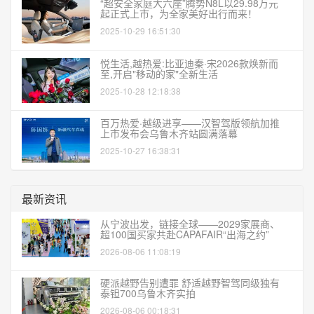
“超安全家庭大六座”腾势N8L以29.98万元
起正式上市，为全家美好出行而来！
2025-10-29 16:51:30
悦生活,越热爱:比亚迪秦·宋2026款焕新而
至,开启"移动的家"全新生活
2025-10-28 12:18:38
百万热爱·越级进享——汉智驾版领航加推
上市发布会乌鲁木齐站圆满落幕
2025-10-27 16:38:31
最新资讯
从宁波出发，链接全球——2029家展商、
超100国买家共赴CAPAFAIR“出海之约”
2026-08-06 11:08:19
硬派越野告别遭罪 舒适越野智驾同级独有
泰钽700乌鲁木齐实拍
2026-08-06 00:18:31