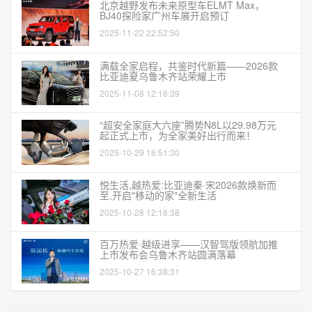
北京越野发布未来原型车ELMT Max，
BJ40探险家广州车展开启预订
2025-11-22 22:52:50
满载全家启程，共鉴时代新篇——2026款
比亚迪夏乌鲁木齐站荣耀上市
2025-11-08 12:18:39
“超安全家庭大六座”腾势N8L以29.98万元
起正式上市，为全家美好出行而来！
2025-10-29 16:51:30
悦生活,越热爱:比亚迪秦·宋2026款焕新而
至,开启"移动的家"全新生活
2025-10-28 12:18:38
百万热爱·越级进享——汉智驾版领航加推
上市发布会乌鲁木齐站圆满落幕
2025-10-27 16:38:31