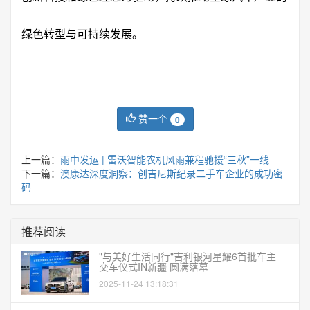
绿色转型与可持续发展。
赞一个
0
上一篇：
雨中发运 | 雷沃智能农机风雨兼程驰援“三秋”一线
下一篇：
澳康达深度洞察：创吉尼斯纪录二手车企业的成功密
码
推荐阅读
"与美好生活同行"吉利银河星耀6首批车主
交车仪式IN新疆 圆满落幕
2025-11-24 13:18:31