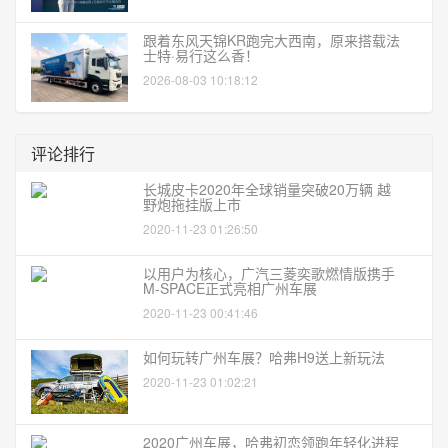
跟着东风天锦KR跑完大西南，原来搭载法
士特·易行这么香！
2026-08-03 10:18:12
评论排行
长城皮卡2020年全球销量突破20万辆 越
野炮拖挂版上市
2020-11-23 01:26:50
以用户为核心，广汽三菱奕歌燃情版携手
M-SPACE正式亮相广州车展
2020-11-23 00:41:46
如何玩转广州车展？哈弗H9送上新玩法
2020-11-23 01:02:21
2020广州车展，哈弗初恋领跑年轻化进程