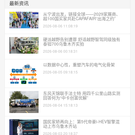
最新资讯
从宁波出发，链接全球——2029家展商、
超100国买家共赴CAPAFAIR“出海之约”
2026-08-06 11:08:19
硬派越野告别遭罪 舒适越野智驾同级独有
泰钽700乌鲁木齐实拍
2026-08-06 00:18:31
以数据中心性，重塑汽车的电气化骨架
2026-08-05 09:18:15
东风天锦联手法士特 用四千公里山路实测
回答何为“中卡创富优解”
2026-08-04 15:18:13
国民家轿再向上：第5代帝豪i-HEV智擎混
动上市乌鲁木齐站
2026-08-03 20:18:37