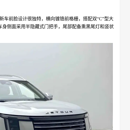
款新车前脸设计很独特，横向镀铬前格栅，搭配双“C”型大
车身侧面采用半隐藏式门把手，尾部配备熏黑尾灯和竖状