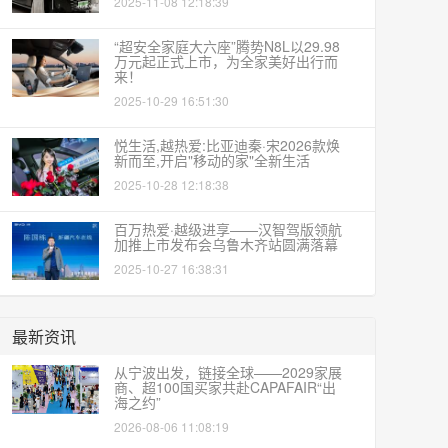
2025-11-08 12:18:39
“超安全家庭大六座”腾势N8L以29.98
万元起正式上市，为全家美好出行而
来！
2025-10-29 16:51:30
悦生活,越热爱:比亚迪秦·宋2026款焕
新而至,开启"移动的家"全新生活
2025-10-28 12:18:38
百万热爱·越级进享——汉智驾版领航
加推上市发布会乌鲁木齐站圆满落幕
2025-10-27 16:38:31
最新资讯
从宁波出发，链接全球——2029家展
商、超100国买家共赴CAPAFAIR“出
海之约”
2026-08-06 11:08:19