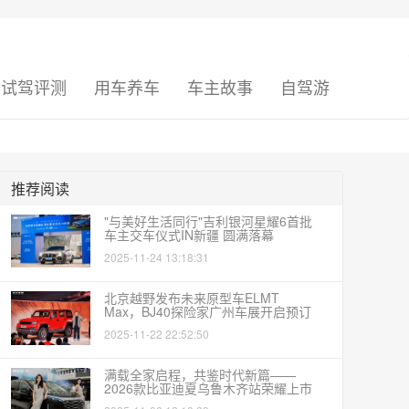
试驾评测
用车养车
车主故事
自驾游
推荐阅读
"与美好生活同行"吉利银河星耀6首批
车主交车仪式IN新疆 圆满落幕
2025-11-24 13:18:31
北京越野发布未来原型车ELMT
Max，BJ40探险家广州车展开启预订
2025-11-22 22:52:50
满载全家启程，共鉴时代新篇——
2026款比亚迪夏乌鲁木齐站荣耀上市