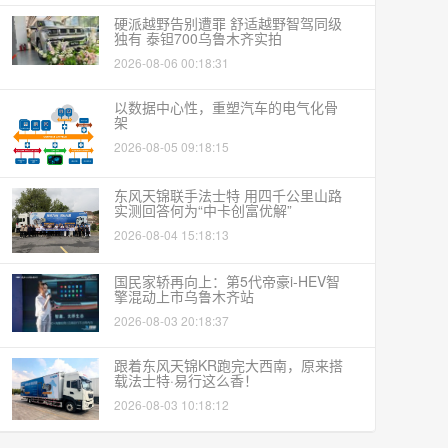
硬派越野告别遭罪 舒适越野智驾同级
独有 泰钽700乌鲁木齐实拍
2026-08-06 00:18:31
以数据中心性，重塑汽车的电气化骨
架
2026-08-05 09:18:15
东风天锦联手法士特 用四千公里山路
实测回答何为“中卡创富优解”
2026-08-04 15:18:13
国民家轿再向上：第5代帝豪i-HEV智
擎混动上市乌鲁木齐站
2026-08-03 20:18:37
跟着东风天锦KR跑完大西南，原来搭
载法士特·易行这么香！
2026-08-03 10:18:12