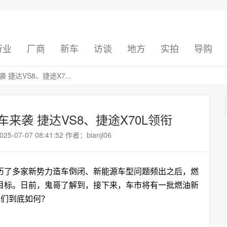
行业
厂商
新车
访谈
地方
实拍
导购
捷达VS8、捷途X7...
来袭 捷达VS8、捷途X70L领衔
7-07 08:41:52 作者：bianji06
历了多家新势力造车倒闭、新能源车型问题频出之后，燃
目标。日前，鬼哥了解到，接下来，车市将有一批燃油新
他们到底如何？