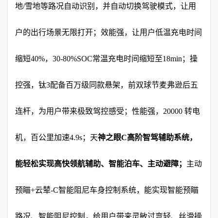
地/雪地等路况自动识别，并自动切换驾驶模式，让用
户的出行场景无限打开；效能强，让用户低温充电时间
缩短40%，30-80%SOC常温充电时间缩短至18min；操
控强，钛3配备百万级同款悬架，前双球节麦弗逊后五
连杆，为用户带来极致驾控感受；性能强，20000 转电
机，百公里加速4.9s；天
神之眼C高阶智驾辅助系统，
能轻松实现高快领航辅助、智能泊车、主动避障；
主动
预瞄+云辇-C智能阻尼车身控制系统，能实现智能预瞄
路况、智能阻尼控制，给用户带来灵敏过弯轻、丝滑操