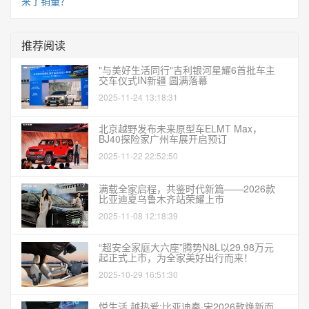
来了销量？
推荐阅读
"与美好生活同行"吉利银河星耀6首批车主
交车仪式IN新疆 圆满落幕
2025-11-24 13:18:31
北京越野发布未来原型车ELMT Max，
BJ40探险家广州车展开启预订
2025-11-22 22:52:50
满载全家启程，共鉴时代新篇——2026款
比亚迪夏乌鲁木齐站荣耀上市
2025-11-08 12:18:39
“超安全家庭大六座”腾势N8L以29.98万元
起正式上市，为全家美好出行而来！
2025-10-29 16:51:30
悦生活,越热爱:比亚迪秦·宋2026款焕新而