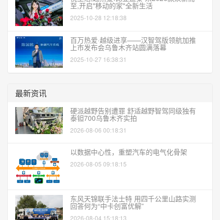
至,开启"移动的家"全新生活
2025-10-28 12:18:38
百万热爱·越级进享——汉智驾版领航加推
上市发布会乌鲁木齐站圆满落幕
2025-10-27 16:38:31
最新资讯
硬派越野告别遭罪 舒适越野智驾同级独有
泰钽700乌鲁木齐实拍
2026-08-06 00:18:31
以数据中心性，重塑汽车的电气化骨架
2026-08-05 09:18:15
东风天锦联手法士特 用四千公里山路实测
回答何为“中卡创富优解”
2026-08-04 15:18:13