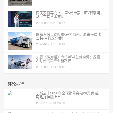
国民家轿再向上：第5代帝豪i-HEV智擎混
动上市乌鲁木齐站
2026-08-03 20:18:37
跟着东风天锦KR跑完大西南，原来搭载法
士特·易行这么香！
2026-08-03 10:18:12
央视《微对话》专访AIVA总裁李博：探索
AI时代汽车产业新路径
2026-08-01 14:18:12
评论排行
长城皮卡2020年全球销量突破20万辆 越
野炮拖挂版上市
2020-11-23 01:26:50