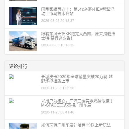
国民家轿再向上：第5代帝豪i-HEV智擎混
动上市乌鲁木齐站
2026-08-03 20:18:37
跟着东风天锦KR跑完大西南，原来搭载法
士特·易行这么香！
2026-08-03 10:18:12
评论排行
长城皮卡2020年全球销量突破20万辆 越
野炮拖挂版上市
2020-11-23 01:26:50
以用户为核心，广汽三菱奕歌燃情版携手
M-SPACE正式亮相广州车展
2020-11-23 00:41:46
如何玩转广州车展？哈弗H9送上新玩法