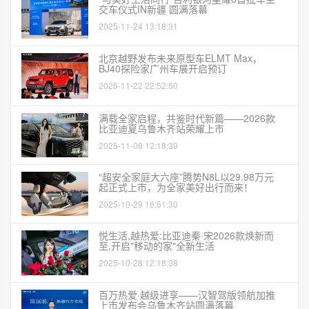
交车仪式IN新疆 圆满落幕
2025-11-24 13:18:31
北京越野发布未来原型车ELMT Max，
BJ40探险家广州车展开启预订
2025-11-22 22:52:50
满载全家启程，共鉴时代新篇——2026款
比亚迪夏乌鲁木齐站荣耀上市
2025-11-08 12:18:39
“超安全家庭大六座”腾势N8L以29.98万元
起正式上市，为全家美好出行而来！
2025-10-29 16:51:30
悦生活,越热爱:比亚迪秦·宋2026款焕新而
至,开启"移动的家"全新生活
2025-10-28 12:18:38
百万热爱·越级进享——汉智驾版领航加推
上市发布会乌鲁木齐站圆满落幕