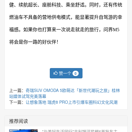
健、续航超长、座舱科技、乘坐舒适。同时，还有传统
燃油车不具备的营地供电模式，能显著提升自驾游的幸
福感。如果你也打算来一次说走就走的旅行，问界M5
将会是你一路的好伙伴！
赞一个
0
上一篇：
奇瑞SUV OMODA 5欧萌达「新世代潮玩之旅」桂林
站媒体试驾完美落幕
下一篇：
让想象落地 瑞虎8 PRO上市引爆车圈科幻文化风潮
推荐阅读
"与美好生活同行"吉利银河星耀6首批车主