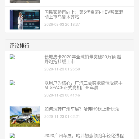
国民家轿再向上：第5代帝豪i-HEV智擎混
动上市乌鲁木齐站
2026-08-03 20:18:37
评论排行
长城皮卡2020年全球销量突破20万辆 越
野炮拖挂版上市
2020-11-23 01:26:50
以用户为核心，广汽三菱奕歌燃情版携手
M-SPACE正式亮相广州车展
2020-11-23 00:41:46
如何玩转广州车展？哈弗H9送上新玩法
2020-11-23 01:02:21
2020广州车展，哈弗初恋领跑年轻化进程