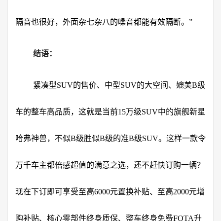
隔音也很好，外面杂七杂八的噪音都能有效隔断。”
结语：
紧凑型SUV的售价、中型SUV的大空间、媲美B级
车的整车高品质，这就是当前15万级SUV中的旗舰新星
哈弗神兽，不似B级胜似B级的准B级SUV。这样一款令
万千车主都倍感超值的满意之选，还不赶快订购一辆？
现在下订即可享受至高6000元置换补贴、至高2000元增
购补贴、核心零部件终身质保、整车终身免费FOTA升