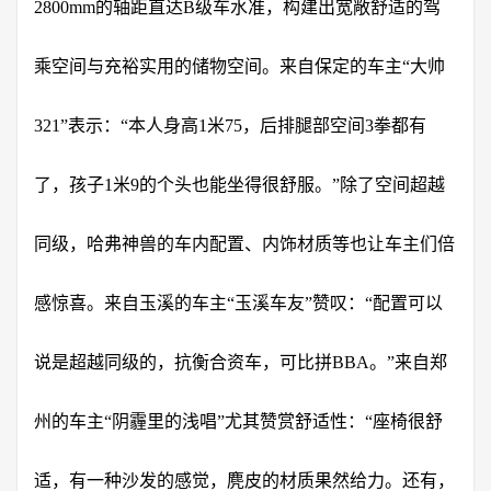
2800mm的轴距直达B级车水准，构建出宽敞舒适的驾
乘空间与充裕实用的储物空间。来自保定的车主“大帅
321”表示：“本人身高1米75，后排腿部空间3拳都有
了，孩子1米9的个头也能坐得很舒服。”除了空间超越
同级，哈弗神兽的车内配置、内饰材质等也让车主们倍
感惊喜。来自玉溪的车主“玉溪车友”赞叹：“配置可以
说是超越同级的，抗衡合资车，可比拼BBA。”来自郑
州的车主“阴霾里的浅唱”尤其赞赏舒适性：“座椅很舒
适，有一种沙发的感觉，麂皮的材质果然给力。还有，