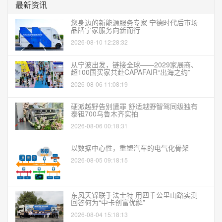
最新资讯
您身边的新能源服务专家 宁德时代后市场
品牌宁家服务向新而行
2026-08-10 12:28:32
从宁波出发，链接全球——2029家展商、
超100国买家共赴CAPAFAIR“出海之约”
2026-08-06 11:08:19
硬派越野告别遭罪 舒适越野智驾同级独有
泰钽700乌鲁木齐实拍
2026-08-06 00:18:31
以数据中心性，重塑汽车的电气化骨架
2026-08-05 09:18:15
东风天锦联手法士特 用四千公里山路实测
回答何为“中卡创富优解”
2026-08-04 15:18:13