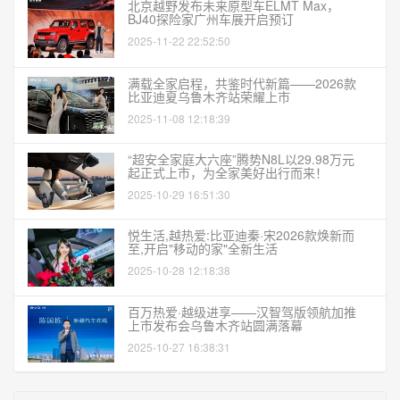
北京越野发布未来原型车ELMT Max，
BJ40探险家广州车展开启预订
2025-11-22 22:52:50
满载全家启程，共鉴时代新篇——2026款
比亚迪夏乌鲁木齐站荣耀上市
2025-11-08 12:18:39
“超安全家庭大六座”腾势N8L以29.98万元
起正式上市，为全家美好出行而来！
2025-10-29 16:51:30
悦生活,越热爱:比亚迪秦·宋2026款焕新而
至,开启"移动的家"全新生活
2025-10-28 12:18:38
百万热爱·越级进享——汉智驾版领航加推
上市发布会乌鲁木齐站圆满落幕
2025-10-27 16:38:31