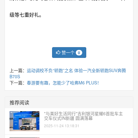
级等七重好礼。
赞一个
0
上一篇：
运动调校不负“轿跑”之名 体验一汽全新轿跑SUV奔腾
B70S
下一篇：
春游要有趣，怎能少了哈弗M6 PLUS！
推荐阅读
"与美好生活同行"吉利银河星耀6首批车主
交车仪式IN新疆 圆满落幕
2025-11-24 13:18:31