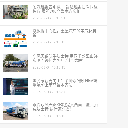
硬派越野告别遭罪 舒适越野智驾同级
独有 泰钽700乌鲁木齐实拍
2026-08-06 00:18:31
以数据中心性，重塑汽车的电气化骨
架
2026-08-05 09:18:15
东风天锦联手法士特 用四千公里山路
实测回答何为“中卡创富优解”
2026-08-04 15:18:13
国民家轿再向上：第5代帝豪i-HEV智
擎混动上市乌鲁木齐站
2026-08-03 20:18:37
跟着东风天锦KR跑完大西南，原来搭
载法士特·易行这么香！
2026-08-03 10:18:12