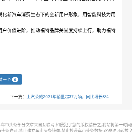
锐化新汽车消费生态下的全新用户形象，用智能科技为用
用户价值进阶，推动福特品牌美誉度持续上行，助力福特
赞一个
0
下一篇：
上汽荣威2021年销量超37万辆，同比增长8%
:车市头条部分文章来自互联网,如侵犯了您的版权请告之,我站将第一时间
头条许可,禁止建立车市头条镜像,禁止抄袭车市头条数据.欢迎许可转载,