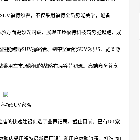
锋SUV福特领睿，不仅采用福特全新势能美学，配备
座舱体验方面更领先同级，展现江铃福特科技高势能起跑，成
性能越野SUV撼路者、到中坚新锐SUV领界S、宽奢舒
挑战乘用车市场版图的战略布局锋芒初现。高端商务尊享
科技SUV家族
福特体验店的快速建设创造了业界记录。截止目前，已有181家
空间•福特体验店采用福特最新展厅设计和用户体验流程，打造“如