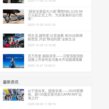
2025-11-08 12:18:39
“超安全家庭大六座”腾势N8L以29.98
万元起正式上市，为全家美好出行而
来！
2025-10-29 16:51:30
悦生活,越热爱:比亚迪秦·宋2026款焕
新而至,开启"移动的家"全新生活
2025-10-28 12:18:38
百万热爱·越级进享——汉智驾版领航
加推上市发布会乌鲁木齐站圆满落幕
2025-10-27 16:38:31
最新资讯
从宁波出发，链接全球——2029家展
商、超100国买家共赴CAPAFAIR“出
海之约”
2026-08-06 11:08:19