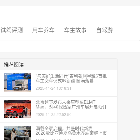
试驾评测
用车养车
车主故事
自驾游
推荐阅读
"与美好生活同行"吉利银河星耀6首批
车主交车仪式IN新疆 圆满落幕
2025-11-24 13:18:31
北京越野发布未来原型车ELMT
Max，BJ40探险家广州车展开启预订
2025-11-22 22:52:50
满载全家启程，共鉴时代新篇——
2026款比亚迪夏乌鲁木齐站荣耀上市